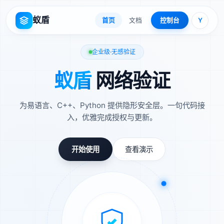
蚁盾
首页
文档
控制台
Y
企业级·无感验证
蚁盾
网络验证
为易语言、C++、Python 提供隐形安全层。一句代码接
入，优雅完成授权与更新。
开始使用
查看演示